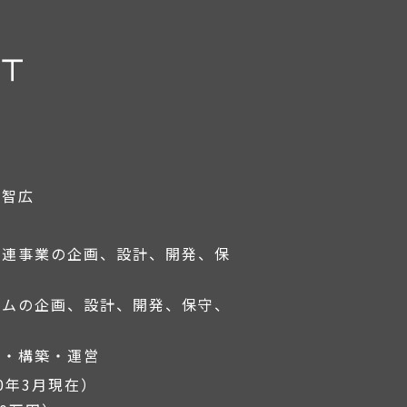
である場合
性確保のために、セキュリティに万全の対策を講じています。
・修正・削除などをご希望される場合には、ご本人であること
下智広
適用される日本の法令、その他規範を遵守するとともに、本ポ
彦
関連事業の企画、設計、開発、保
テムの企画、設計、開発、保守、
画・構築・運営
20年3月現在）