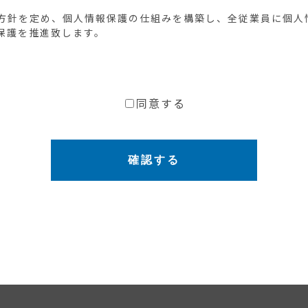
方針を定め、個人情報保護の仕組みを構築し、全従業員に個人
保護を推進致します。
かつ最新の状態に保ち、個人情報への不正アクセス・紛失・破
管理体制の整備・社員教育の徹底等の必要な措置を講じ、安全
同意する
お問い合わせ時に、お名前、e-mailアドレス、電話番号等の
確認する
供いただく際の目的以外では利用いたしません。
は、当社からのご連絡や業務のご案内やご質問に対する回答と
供の禁止
個人情報を適切に管理し、次のいずれかに該当する場合を除き
行なうために当社が業務を委託する業者に対して開示する場合