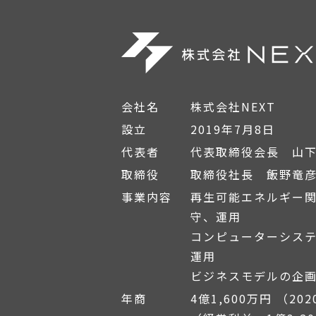
・法令に基づき開示することが必要
5. 個人情報の安全対策
当社は、個人情報の正確性及び安全
6. ご本人の照会
お客さまがご本人の個人情報の照会
会社名
株式会社NEXT
す。
設立
2019年7月8日
代表者
代表取締役会長 山
7. 法令、規範の遵守と見直し
当社は、保有する個人情報に関して
取締役
取締役社長 飯野竜
善に努めます。
事業内容
再生可能エネルギー
守、運用
コンピューターシス
運用
ビジネスモデルの企
年商
4億1,600万円 （20