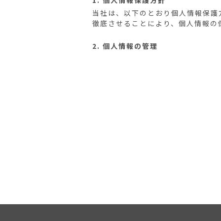
1. 個人情報保護方針
当社は、以下のとおり個人情報保護
徹底させることにより、個人情報の
2. 個人情報の管理
当社は、お客さまの個人情報を正確
め、セキュリティシステムの維持・
を行ないます。
3. 個人情報の利用目的
本ウェブサイトでは、お客様からの
いますが、これらの個人情報はご提
お客さまからお預かりした個人情報
利用いたします。
4. 個人情報の第三者への開示・提
当社は、お客さまよりお預かりした
せん。
・お客さまの同意がある場合
・お客さまが希望されるサービスを