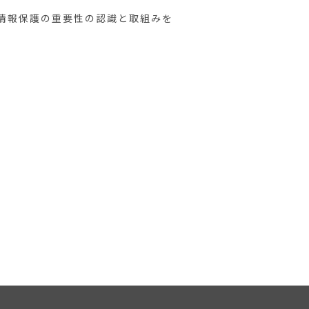
情報保護の重要性の認識と取組みを
損・改ざん・漏洩などを防止するた
対策を実施し個人情報の厳重な管理
個人情報をご登録いただく場合がござ
して、電子メールや資料のご送付に
、個人情報を第三者に開示いたしま